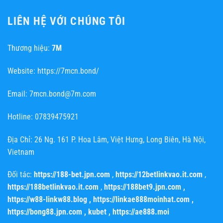
LIÊN HỆ VỚI CHÚNG TÔI
Thương hiệu:
7M
Website:
https://7mcn.bond/
Email: 7mcn.bond@7m.com
Hotline: 07839475921
Địa Chỉ: 26 Ng. 161 P. Hoa Lâm, Việt Hưng, Long Biên, Hà Nội,
Vietnam
Đối tác:
https://188-bet.jpn.com
,
https://12betlinkvao.it.com
,
https://188betlinkvao.it.com
,
https://188bet9.jpn.com
,
https://w88-linkw88.blog
,
https://linkae888moinhat.com
,
https://bong88.jpn.com
,
kubet
,
https://ae888.moi